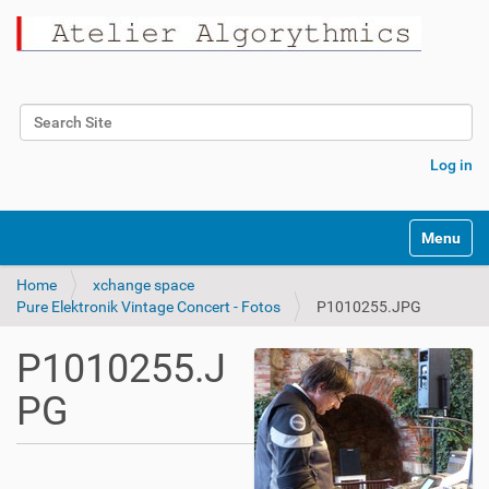
Search Site
Advanced Search…
Log in
Toggle na
Home
xchange space
Pure Elektronik Vintage Concert - Fotos
P1010255.JPG
P1010255.J
PG