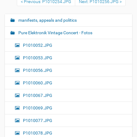
Previous: P1010254.JPG
Next: P1010256.JPG
o
v
i
e
manifests, appeals and politics
N
w
a
f
Pure Elektronik Vintage Concert - Fotos
u
v
l
i
l
P1010052.JPG
-
g
s
P1010053.JPG
a
i
z
t
e
P1010056.JPG
i
i
m
o
P1010060.JPG
a
n
g
P1010067.JPG
e
…
P1010069.JPG
P1010077.JPG
P1010078.JPG