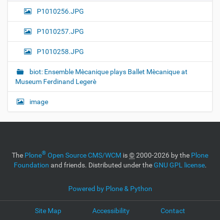
P1010256.JPG
P1010257.JPG
P1010258.JPG
biot: Ensemble Mècanique plays Ballet Mècanique at
Museum Ferdinand Legerè
image
®
The
Plone
Open Source CMS/WCM
is
©
2000-2026 by the
Plone
Foundation
and friends. Distributed under the
GNU GPL license
.
Powered by Plone & Python
Site Map
Accessibility
Contact