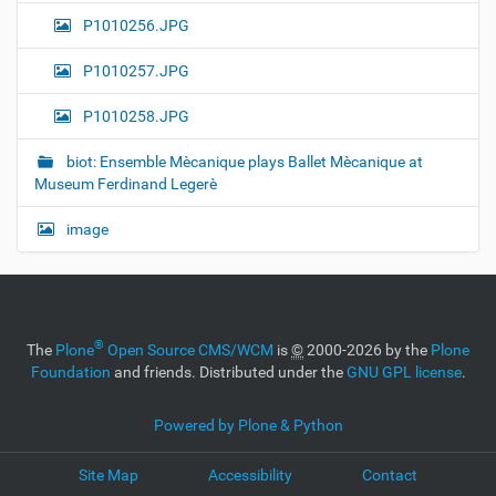
P1010256.JPG
P1010257.JPG
P1010258.JPG
biot: Ensemble Mècanique plays Ballet Mècanique at
Museum Ferdinand Legerè
image
®
The
Plone
Open Source CMS/WCM
is
©
2000-2026 by the
Plone
Foundation
and friends. Distributed under the
GNU GPL license
.
Powered by Plone & Python
Site Map
Accessibility
Contact