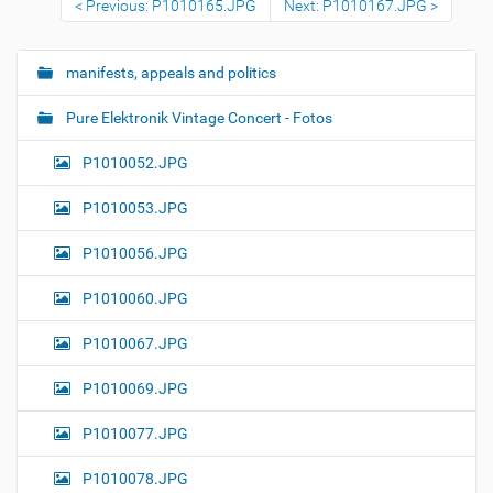
Previous: P1010165.JPG
Next: P1010167.JPG
o
v
i
e
manifests, appeals and politics
N
w
a
f
Pure Elektronik Vintage Concert - Fotos
u
v
l
i
l
P1010052.JPG
-
g
s
P1010053.JPG
a
i
z
t
e
P1010056.JPG
i
i
m
o
P1010060.JPG
a
n
g
P1010067.JPG
e
…
P1010069.JPG
P1010077.JPG
P1010078.JPG