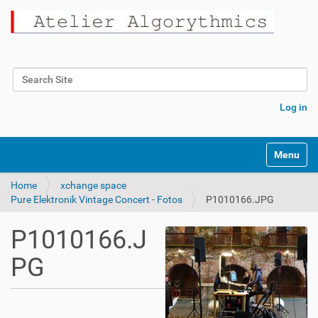
Search Site
Advanced Search…
Log in
Toggle na
Home
xchange space
Pure Elektronik Vintage Concert - Fotos
P1010166.JPG
P1010166.J
PG