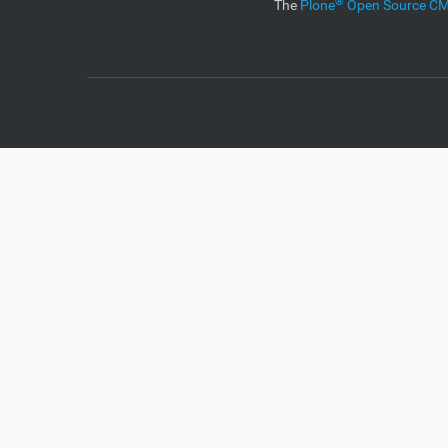
®
The
Plone
Open Source 