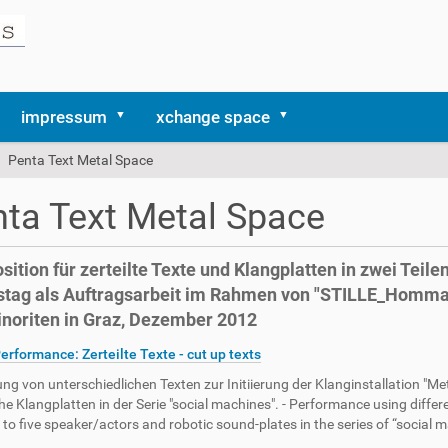
impressum
xchange space
Penta Text Metal Space
ta Text Metal Space
ition für zerteilte Texte und Klangplatten in zwei Teilen
tag als Auftragsarbeit im Rahmen von "STILLE_Hommag
noriten in Graz, Dezember 2012
Performance: Zerteilte Texte - cut up texts
ng von unterschiedlichen Texten zur Initiierung der Klanginstallation "Me
he Klangplatten in der Serie "social machines". - Performance using differen
e to five speaker/actors and robotic sound-plates in the series of “social 