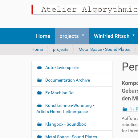
Home
projects
Winfried Ritsch
Y
Home
projects
Metal Space - Sound Plates
o
u
Pen
a
Autoklavierspieler
N
r
a
e
Documentation Archive
Kompos
v
h
Geburs
i
e
Ex Machina Dei
den Mi
r
g
e
KünstlerInnen-Wohnung -
a
1 - 
:
Artists Home: Leitnergasse
t
Aufführu
i
Klangbox - Soundbox
robotisc
o
for thre
Metal Space - Sound Plates