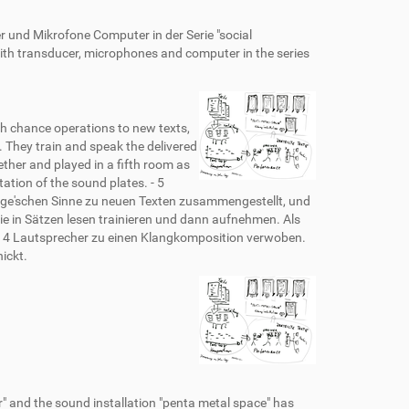
er und Mikrofone Computer in der Serie "social
s with transducer, microphones and computer in the series
th chance operations to new texts,
. They train and speak the delivered
ther and played in a fifth room as
tation of the sound plates. - 5
Cage'schen Sinne zu neuen Texten zusammengestellt, und
ie in Sätzen lesen trainieren und dann aufnehmen. Als
r 4 Lautsprecher zu einen Klangkomposition verwoben.
ickt.
r" and the sound installation "penta metal space" has