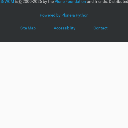
CMS/WCM
is
©
2000-2026 by the
Plone Foundation
and friends. Distribute
Powered by Plone & Python
Site Map
Accessibility
Contact