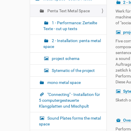
n
2 - 
Penta Text Metal Space
Werk für
machines
1 - Performance: Zerteilte
of “soci
Texte - cut up texts
pro
2 - Installation: penta metal
Five com
space
composed
sentence
project schema
a sound 
Auftrags
zeitlich
Sytematic of the project
Performa
Diese Au
mono metal space
Syte
"Connecting" - Installation für
Sketch o
5 computergesteuerte
Klangplatten und Mischpult
Sound Plates forms the metal
Over
space
Performa