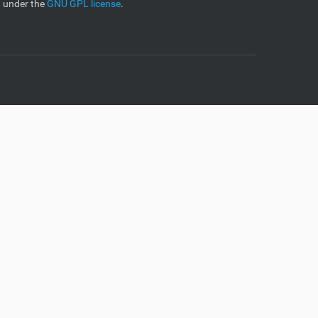
d under the
GNU GPL license
.