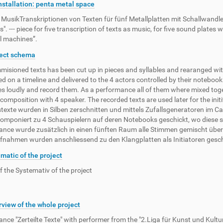
Installation: penta metal space
 Musik­Transkriptionen von Texten für fünf Metall­platten mit Schallwandl
". --- piece for five transcription of texts as music, for five sound plate
al machines”.
ject schema
misioned texts has been cut up in pieces and syllables and rearanged wi
 on a timeline and delivered to the 4 actors controlled by their notebook
s loudly and record them. As a performance all of them where mixed toge
composition with 4 speaker. The recorded texts are used later for the initi
texte wurden in Silben zerschnitten und mittels Zufallsgeneratoren im 
 komponiert zu 4 Schauspielern auf deren Notebooks geschickt, wo diese s
nce wurde zusätzlich in einen fünften Raum alle Stimmen gemischt übe
fnahmen wurden anschliessend zu den Klangplatten als Initiatoren gesch
matic of the project
f the Systemativ of the project
view of the whole project
nce "Zerteilte Texte" with performer from the "2.Liga für Kunst und Kultu