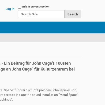
Search Site
only in current section
Log in
Advanced Search…
 - Ein Beitrag für John Cage's 100sten
e an John Cage" für Kulturzentrum bei
tal Space" für drei bis fünf Sprecher/Schauspieler und
t texts to initiate the sound installation "Metal Space"
machines”.