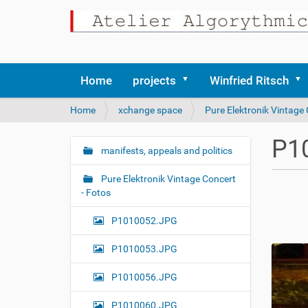
Home
projects
Winfried Ritsch
Y
Home
xchange space
Pure Elektronik Vintage 
o
u
P1
a
manifests, appeals and politics
N
r
a
e
Pure Elektronik Vintage Concert
v
h
- Fotos
i
e
r
g
P1010052.JPG
e
a
:
P1010053.JPG
t
i
P1010056.JPG
o
P1010060.JPG