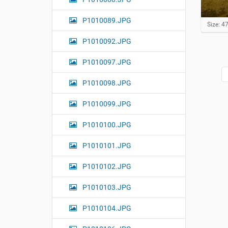
P1010089.JPG
C
Size: 4
l
P1010092.JPG
i
c
k
P1010097.JPG
t
o
P1010098.JPG
v
i
e
P1010099.JPG
w
f
P1010100.JPG
u
l
P1010101.JPG
l
-
s
P1010102.JPG
i
z
P1010103.JPG
e
i
m
P1010104.JPG
a
g