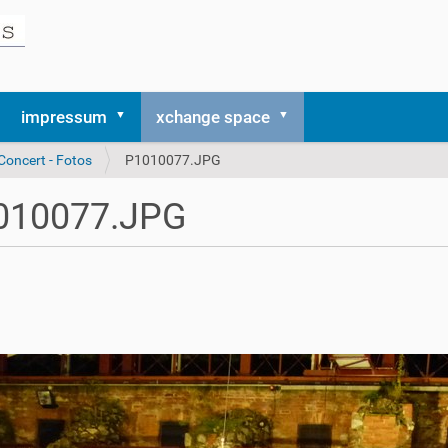
impressum
xchange space
Concert - Fotos
P1010077.JPG
010077.JPG